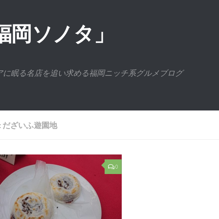
福岡ソノタ」
アに眠る名店を追い求める福岡ニッチ系グルメブログ
:
だざいふ遊園地
0