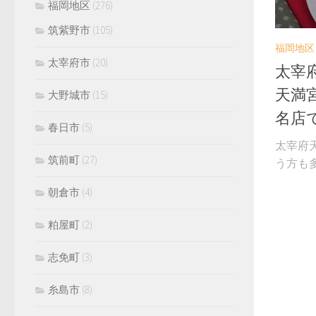
福岡地区
(276)
筑紫野市
(105)
福岡地区
太宰府市
(20)
太宰
天満
大野城市
(15)
名店
春日市
(5)
太宰府
筑前町
(27)
う方も多
朝倉市
(4)
粕屋町
(2)
志免町
(3)
糸島市
(8)