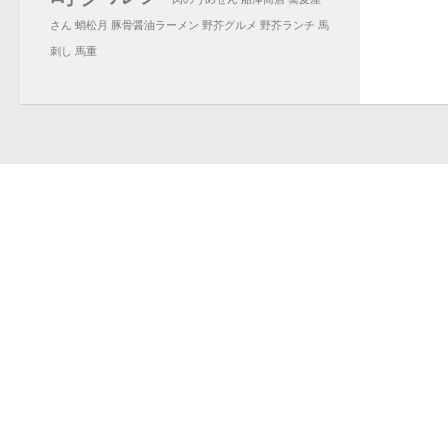
さん
蛸松月
豚骨醤油ラーメン
野芥グルメ
野芥ランチ
馬
刺し
馬重