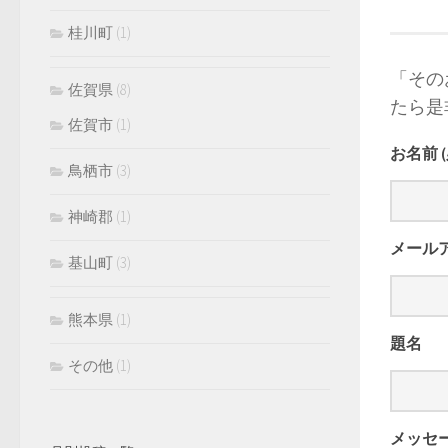
桂川町
(1)
「その
佐賀県
(8)
たら是
佐賀市
(1)
お名前 
鳥栖市
(3)
神崎郡
(1)
メールア
基山町
(3)
熊本県
(1)
題名
その他
(1)
メッセ