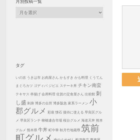
月別投稿一覧
月
別
投
稿
一
覧
タグ
いの吉
うきは市
お肉屋さん
かもすき
かも料理
くうてん
チキン南蛮
まぐろカツ
ゴディバ
ジビエ
ステーキ丼
刺
テキサス
串揚げ
会席料理
佐賀の定食屋さん
出前館
小
し盛
刺身
博多の台所
博多阪急
家系ラーメン
郡グルメ
彩座
懐石
接待に使える
早良区グル
メ
早良区ランチ
柳橋連合市場
桜台グルメ
海老天丼
熊本
筑前
牛丼
グルメ
熊本県
町中華
秋月竹地蔵尊
町グルメ
肉のうめぜん
船津商店
蕎麦屋