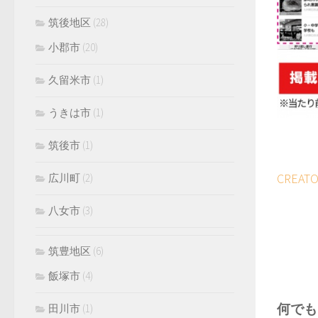
筑後地区
(28)
小郡市
(20)
久留米市
(1)
うきは市
(1)
筑後市
(1)
CREA
広川町
(2)
八女市
(3)
筑豊地区
(6)
飯塚市
(4)
何でも
田川市
(1)