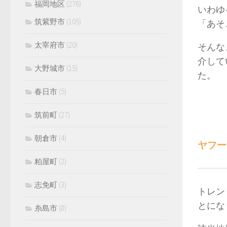
福岡地区
(276)
いわゆ
筑紫野市
(105)
「あそ
太宰府市
(20)
そんな
介して
大野城市
(15)
た。
春日市
(5)
筑前町
(27)
朝倉市
(4)
ヤフー
粕屋町
(2)
志免町
(3)
トレン
とにな
糸島市
(8)