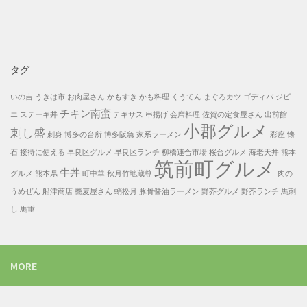
一
覧
タグ
いの吉
うきは市
お肉屋さん
かもすき
かも料理
くうてん
まぐろカツ
ゴディバ
ジビ
チキン南蛮
エ
ステーキ丼
テキサス
串揚げ
会席料理
佐賀の定食屋さん
出前館
小郡グルメ
刺し盛
刺身
博多の台所
博多阪急
家系ラーメン
彩座
懐
石
接待に使える
早良区グルメ
早良区ランチ
柳橋連合市場
桜台グルメ
海老天丼
熊本
筑前町グルメ
牛丼
グルメ
熊本県
町中華
秋月竹地蔵尊
肉の
うめぜん
船津商店
蕎麦屋さん
蛸松月
豚骨醤油ラーメン
野芥グルメ
野芥ランチ
馬刺
し
馬重
MORE