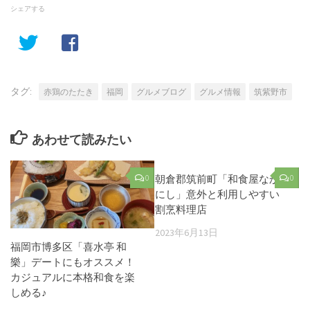
シェアする
タグ:
赤鶏のたたき
福岡
グルメブログ
グルメ情報
筑紫野市
あわせて読みたい
0
朝倉郡筑前町「和食屋なか
0
にし」意外と利用しやすい
割烹料理店
2023年6月13日
福岡市博多区「喜水亭 和
樂」デートにもオススメ！
カジュアルに本格和食を楽
しめる♪