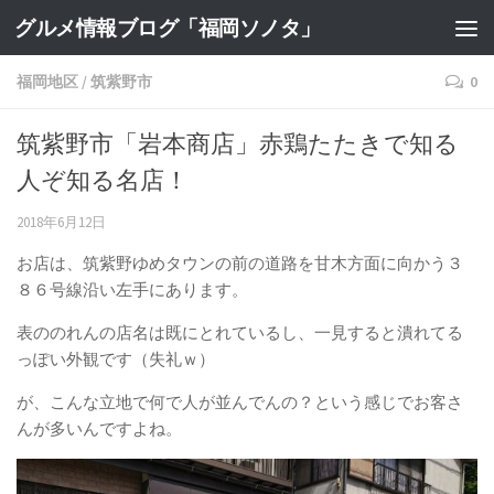
グルメ情報ブログ「福岡ソノタ」
福岡地区
/
筑紫野市
0
筑紫野市「岩本商店」赤鶏たたきで知る
人ぞ知る名店！
2018年6月12日
お店は、筑紫野ゆめタウンの前の道路を甘木方面に向かう３
８６号線沿い左手にあります。
表ののれんの店名は既にとれているし、一見すると潰れてる
っぽい外観です（失礼ｗ）
が、こんな立地で何で人が並んでんの？という感じでお客さ
んが多いんですよね。