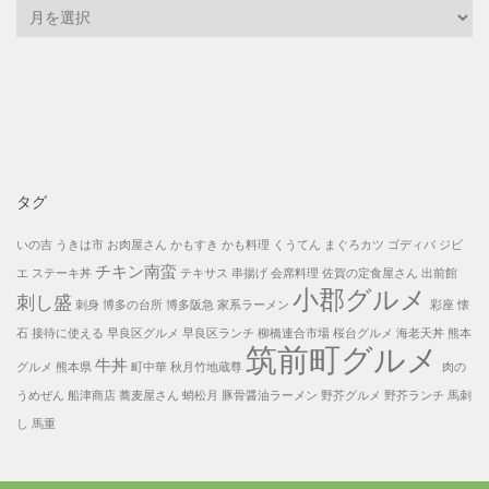
月
別
投
稿
一
覧
タグ
いの吉
うきは市
お肉屋さん
かもすき
かも料理
くうてん
まぐろカツ
ゴディバ
ジビ
チキン南蛮
エ
ステーキ丼
テキサス
串揚げ
会席料理
佐賀の定食屋さん
出前館
小郡グルメ
刺し盛
刺身
博多の台所
博多阪急
家系ラーメン
彩座
懐
石
接待に使える
早良区グルメ
早良区ランチ
柳橋連合市場
桜台グルメ
海老天丼
熊本
筑前町グルメ
牛丼
グルメ
熊本県
町中華
秋月竹地蔵尊
肉の
うめぜん
船津商店
蕎麦屋さん
蛸松月
豚骨醤油ラーメン
野芥グルメ
野芥ランチ
馬刺
し
馬重