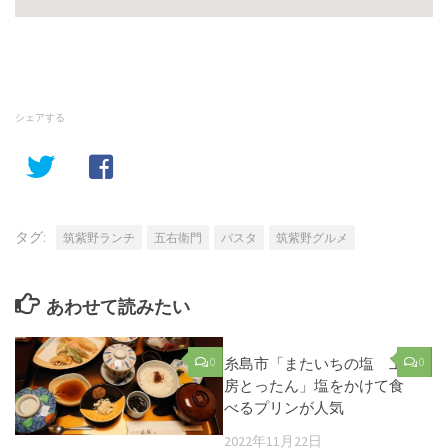
シェアする
タグ:
筑紫野ランチ
五右衛門
パスタ
筑紫野グルメ
あわせて読みたい
0
糸島市「またいちの塩 工
0
房とったん」塩をかけて食
べるプリンが人気
2022年11月22日