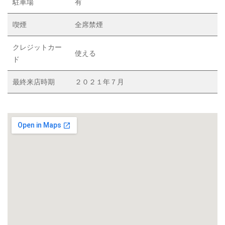
駐車場
有
喫煙
全席禁煙
クレジットカー
使える
ド
最終来店時期
２０２１年７月