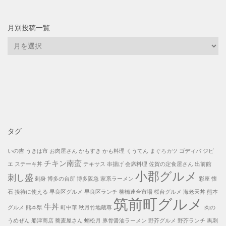
月別投稿一覧
月
別
投
稿
一
覧
タグ
いの吉
うきは市
お肉屋さん
かもすき
かも料理
くうてん
まぐろカツ
ゴディバ
ジビ
チキン南蛮
エ
ステーキ丼
テキサス
串揚げ
会席料理
佐賀の定食屋さん
出前館
小郡グルメ
刺し盛
刺身
博多の台所
博多阪急
家系ラーメン
彩座
懐
石
接待に使える
早良区グルメ
早良区ランチ
柳橋連合市場
桜台グルメ
海老天丼
熊本
筑前町グルメ
牛丼
グルメ
熊本県
町中華
秋月竹地蔵尊
肉の
うめぜん
船津商店
蕎麦屋さん
蛸松月
豚骨醤油ラーメン
野芥グルメ
野芥ランチ
馬刺