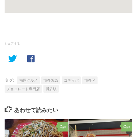
シェアする
タグ:
福岡グルメ
博多阪急
ゴディバ
博多区
チョコレート専門店
博多駅
あわせて読みたい
0
0