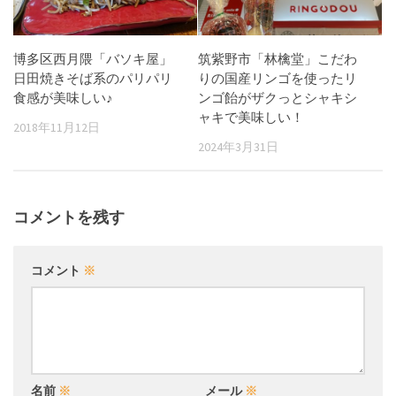
博多区西月隈「バソキ屋」
筑紫野市「林檎堂」こだわ
日田焼きそば系のパリパリ
りの国産リンゴを使ったリ
食感が美味しい♪
ンゴ飴がザクっとシャキシ
ャキで美味しい！
2018年11月12日
2024年3月31日
コメントを残す
コメント
※
名前
※
メール
※