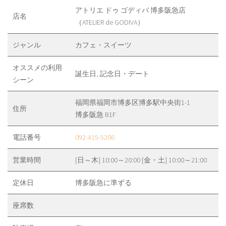
アトリエ ドゥ ゴディバ 博多阪急店
店名
（ATELIER de GODIVA）
ジャンル
カフェ・スイーツ
オススメの利用
誕生日, 記念日・デート
シーン
福岡県福岡市博多区博多駅中央街1-1
住所
博多阪急 B1F
電話番号
092-419-5206
営業時間
[日～木] 10:00～20:00 [金・土] 10:00～21:00
定休日
博多阪急に準ずる
座席数