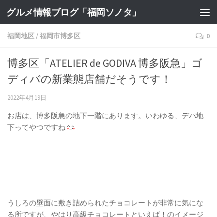
グルメ情報ブログ「福岡ソノタ」
福岡地区
/
福岡市博多区
0
博多区「ATELIER de GODIVA 博多阪急」ゴ
ディバの新業態店舗だそうです！
2022年4月19日
お店は、博多阪急の地下一階にあります。いわゆる、デパ地
下ってやつですね
うしろの壁面に敷き詰められたチョコレートが非常に気にな
る所ですが、やはり高級チョコレートといえば！のイメージ