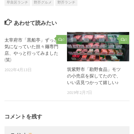
早良区ランチ
野芥グルメ
野芥ランチ
あわせて読みたい
太宰府市「黒船亭」ずっと
0
0
気になっていた担々麺専門
店、やっと行ってみました
(笑)
筑紫野市「勘野食品」モツ
2022年4月13日
の小売店を探してたので、
いい店見つかって嬉しい♪
2019年2月7日
コメントを残す