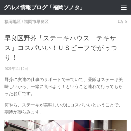
グルメ情報ブログ「福岡ソノタ」
福岡地区
/
福岡市早良区
0
早良区野芥「ステーキハウス テキサ
ス」コスパいい！ＵＳビーフでがっつ
り！
2021年11月2日
野芥に友達の仕事のサポートで来ていて、昼飯はステーキ美
味しいから、一緒に食べよう！ということ連れて行ってもら
ったお店です。
何やら、ステーキが美味しいのにコスパいいということで、
期待が膨らみます。