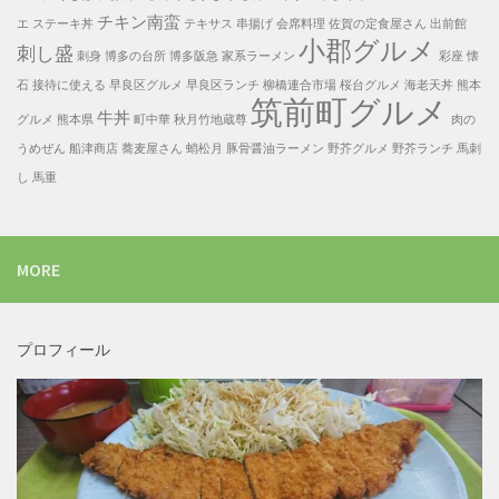
チキン南蛮
エ
ステーキ丼
テキサス
串揚げ
会席料理
佐賀の定食屋さん
出前館
小郡グルメ
刺し盛
刺身
博多の台所
博多阪急
家系ラーメン
彩座
懐
石
接待に使える
早良区グルメ
早良区ランチ
柳橋連合市場
桜台グルメ
海老天丼
熊本
筑前町グルメ
牛丼
グルメ
熊本県
町中華
秋月竹地蔵尊
肉の
うめぜん
船津商店
蕎麦屋さん
蛸松月
豚骨醤油ラーメン
野芥グルメ
野芥ランチ
馬刺
し
馬重
MORE
プロフィール