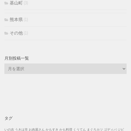
基山町
(3)
熊本県
(1)
その他
(1)
月別投稿一覧
月
別
投
稿
一
覧
タグ
いの吉
うきは市
お肉屋さん
かもすき
かも料理
くうてん
まぐろカツ
ゴディバ
ジビ