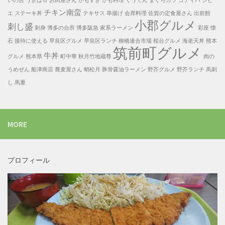
いの吉
うきは市
お肉屋さん
かもすき
かも料理
くうてん
まぐろカツ
ゴディバ
ジビ
チキン南蛮
エ
ステーキ丼
テキサス
串揚げ
会席料理
佐賀の定食屋さん
出前館
小郡グルメ
刺し盛
刺身
博多の台所
博多阪急
家系ラーメン
彩座
懐
石
接待に使える
早良区グルメ
早良区ランチ
柳橋連合市場
桜台グルメ
海老天丼
熊本
筑前町グルメ
牛丼
グルメ
熊本県
町中華
秋月竹地蔵尊
肉の
うめぜん
船津商店
蕎麦屋さん
蛸松月
豚骨醤油ラーメン
野芥グルメ
野芥ランチ
馬刺
し
馬重
MORE
プロフィール