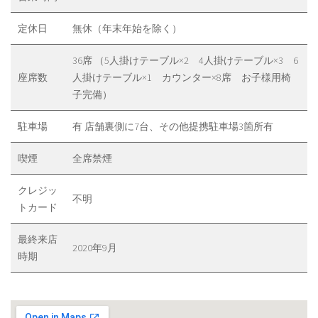
定休日
無休（年末年始を除く）
36席 （5人掛けテーブル×2 4人掛けテーブル×3 6
座席数
人掛けテーブル×1 カウンター×8席 お子様用椅
子完備）
駐車場
有 店舗裏側に7台、その他提携駐車場3箇所有
喫煙
全席禁煙
クレジッ
不明
トカード
最終来店
2020年9月
時期