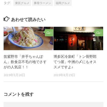
タグ:
東区グルメ
豚骨ラーメン
福岡グルメ
あわせて読みたい
0
0
筑紫野市「井手ちゃんぽ
博多区冷泉町「トン骨野郎
ん」飲食店不毛の地でさす
てつ屋」中洲の〆にもオス
がの人気店！！
スメですよ♪
2019年5月26日
2019年8月19日
コメントを残す