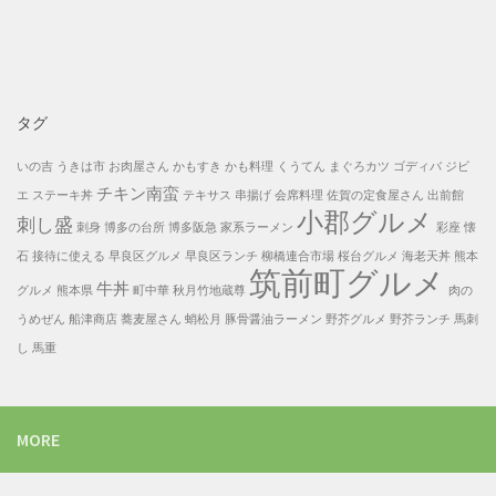
稿
一
覧
タグ
いの吉
うきは市
お肉屋さん
かもすき
かも料理
くうてん
まぐろカツ
ゴディバ
ジビ
チキン南蛮
エ
ステーキ丼
テキサス
串揚げ
会席料理
佐賀の定食屋さん
出前館
小郡グルメ
刺し盛
刺身
博多の台所
博多阪急
家系ラーメン
彩座
懐
石
接待に使える
早良区グルメ
早良区ランチ
柳橋連合市場
桜台グルメ
海老天丼
熊本
筑前町グルメ
牛丼
グルメ
熊本県
町中華
秋月竹地蔵尊
肉の
うめぜん
船津商店
蕎麦屋さん
蛸松月
豚骨醤油ラーメン
野芥グルメ
野芥ランチ
馬刺
し
馬重
MORE