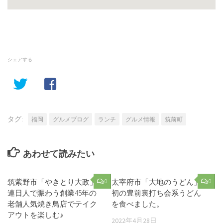
シェアする
タグ:
福岡
グルメブログ
ランチ
グルメ情報
筑前町
あわせて読みたい
筑紫野市「やきとり大政」
0
太宰府市「大地のうどん」
0
連日人で賑わう創業45年の
初の豊前裏打ち会系うどん
老舗人気焼き鳥店でテイク
を食べました。
アウトを楽しむ♪
2022年4月28日