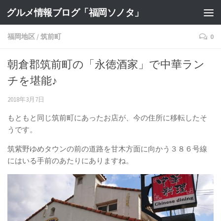
グルメ情報ブログ「福岡ソノタ」
福岡地区
/
筑前町
0
朝倉郡筑前町の「永徳酒家」で中華ラン
チを堪能♪
2018年3月7日
もともと同じ筑前町にあったお店が、今の住所に移転したそ
うです。
筑紫野ゆめタウンの前の道路を甘木方面に向かう３８６号線
にはいる手前のあたりにありますね。