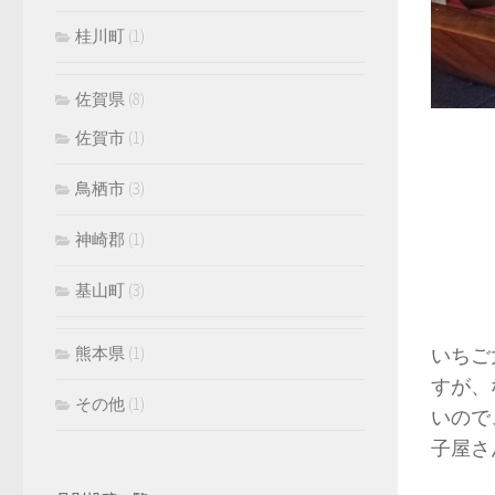
桂川町
(1)
佐賀県
(8)
佐賀市
(1)
鳥栖市
(3)
神崎郡
(1)
基山町
(3)
熊本県
(1)
いちご
すが、
その他
(1)
いので
子屋さ