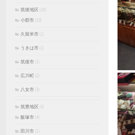
筑後地区
(28)
小郡市
(20)
久留米市
(1)
うきは市
(1)
筑後市
(1)
広川町
(2)
八女市
(3)
筑豊地区
(6)
飯塚市
(4)
田川市
(1)