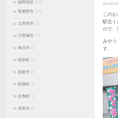
福岡地区
(276)
2019年5
筑紫野市
(105)
このお
駅近く
太宰府市
(20)
ので、
大野城市
(15)
みやう
春日市
(5)
す。
筑前町
(27)
朝倉市
(4)
粕屋町
(2)
志免町
(3)
糸島市
(8)