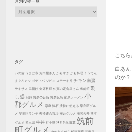
月別投稿一覧
月
別
投
稿
一
覧
こちら
タグ
白あん
いの吉
うきは市
お肉屋さん
かもすき
かも料理
くうてん
のか？
チキン南蛮
まぐろカツ
ゴディバ
ジビエ
ステーキ丼
刺
テキサス
串揚げ
会席料理
佐賀の定食屋さん
出前館
小
し盛
刺身
博多の台所
博多阪急
家系ラーメン
郡グルメ
彩座
懐石
接待に使える
早良区グル
メ
早良区ランチ
柳橋連合市場
桜台グルメ
海老天丼
熊本
筑前
牛丼
グルメ
熊本県
町中華
秋月竹地蔵尊
町グルメ
肉のうめぜん
船津商店
蕎麦屋