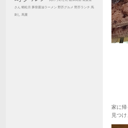
さん
蛸松月
豚骨醤油ラーメン
野芥グルメ
野芥ランチ
馬
刺し
馬重
家に帰
見つけ