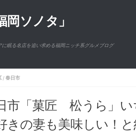
福岡ソノタ」
アに眠る名店を追い求める福岡ニッチ系グルメブログ
区
/
春日市
日市「菓匠 松うら」い
好きの妻も美味しい！と