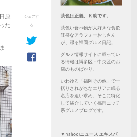
日原
茶色は正義、Ｋ助です。
シェアす
った
る
茶色い食べ物が大好きな食欲
旺盛なアラフォーおじさん
が、綴る福岡グルメ日記。
ま
グルメ情報サイトに載ってい
る情報は博多区・中央区のお
店のものばかり。
いわゆる「福岡その他」で一
括りされがちなエリアに眠る
名店を追い求め、そこに特化
して紹介していく福岡ニッチ
系グルメブログです。
▼ Yahoo!ニュース エキスパ