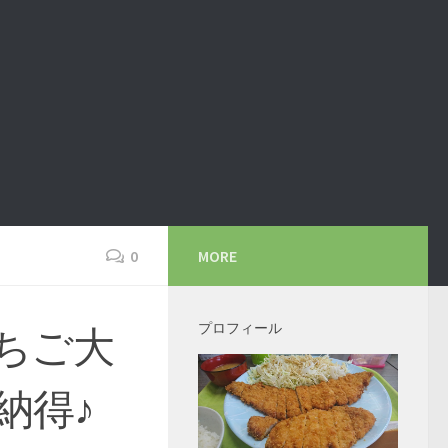
0
MORE
プロフィール
ちご大
納得♪