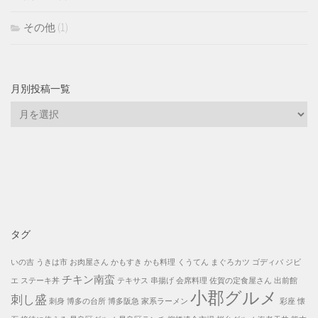
その他
(1)
月別投稿一覧
月
別
投
稿
一
覧
タグ
いの吉
うきは市
お肉屋さん
かもすき
かも料理
くうてん
まぐろカツ
ゴディバ
ジビ
チキン南蛮
エ
ステーキ丼
テキサス
串揚げ
会席料理
佐賀の定食屋さん
出前館
小郡グルメ
刺し盛
刺身
博多の台所
博多阪急
家系ラーメン
彩座
懐