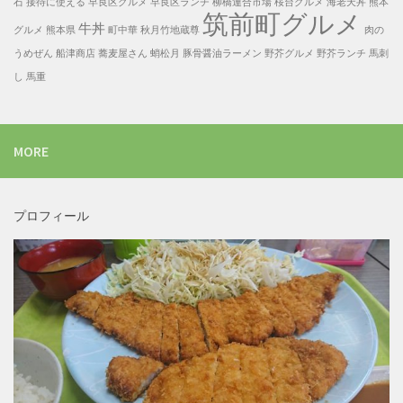
石
接待に使える
早良区グルメ
早良区ランチ
柳橋連合市場
桜台グルメ
海老天丼
熊本
筑前町グルメ
牛丼
グルメ
熊本県
町中華
秋月竹地蔵尊
肉の
うめぜん
船津商店
蕎麦屋さん
蛸松月
豚骨醤油ラーメン
野芥グルメ
野芥ランチ
馬刺
し
馬重
MORE
プロフィール