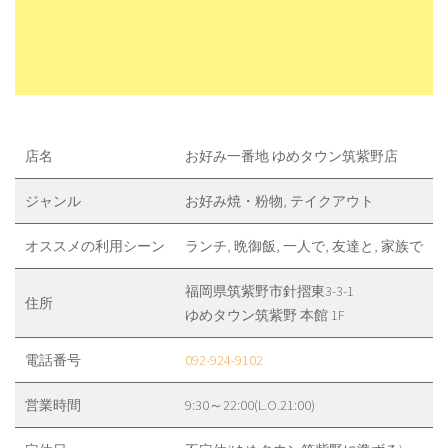
店名
お好み一番地 ゆめタウン筑紫野店
ジャンル
お好み焼・粉物, テイクアウト
オススメの利用シーン
ランチ, 晩御飯, 一人で, 友達と, 家族で
福岡県筑紫野市針摺東3-3-1
住所
ゆめタウン筑紫野 本館 1F
電話番号
092-924-9102
営業時間
9:30～22:00(L.O.21:00)