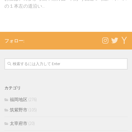
の１本左の道沿い...
フォロー:
カテゴリ
福岡地区
(276)
筑紫野市
(105)
太宰府市
(20)