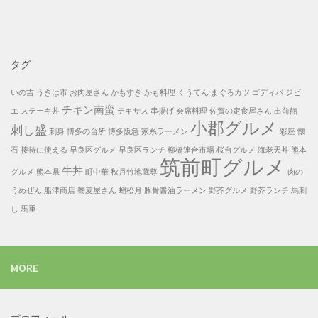
一
覧
タグ
いの吉
うきは市
お肉屋さん
かもすき
かも料理
くうてん
まぐろカツ
ゴディバ
ジビ
チキン南蛮
エ
ステーキ丼
テキサス
串揚げ
会席料理
佐賀の定食屋さん
出前館
小郡グルメ
刺し盛
刺身
博多の台所
博多阪急
家系ラーメン
彩座
懐
石
接待に使える
早良区グルメ
早良区ランチ
柳橋連合市場
桜台グルメ
海老天丼
熊本
筑前町グルメ
牛丼
グルメ
熊本県
町中華
秋月竹地蔵尊
肉の
うめぜん
船津商店
蕎麦屋さん
蛸松月
豚骨醤油ラーメン
野芥グルメ
野芥ランチ
馬刺
し
馬重
MORE