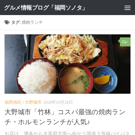
グルメ情報ブログ「福岡ソノタ」
タグ:
焼肉ランチ
0
福岡地区
/
大野城市
2020年10月28日
大野城市「竹林」コスパ最強の焼肉ラン
チ・ホルモンランチが人気♪
お店は、博多から太宰府方面へ向かう国道３号線バイパス