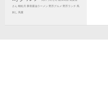
さん
蛸松月
豚骨醤油ラーメン
野芥グルメ
野芥ランチ
馬
刺し
馬重