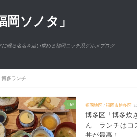
福岡ソノタ」
アに眠る名店を追い求める福岡ニッチ系グルメブログ
:
博多ランチ
0
福岡地区
/
福岡市博多区
2
博多区「博多炊
ん」ランチはコ
丼が最高！