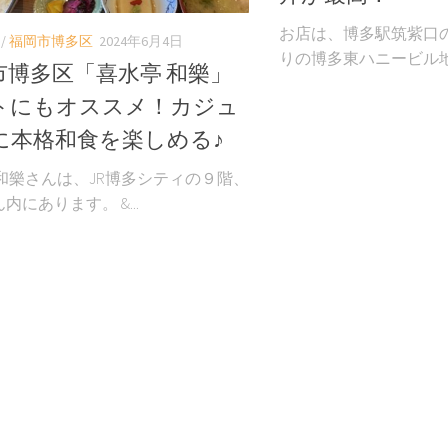
お店は、博多駅筑紫口
/
福岡市博多区
2024年6月4日
りの博多東ハニービル地下
市博多区「喜水亭 和樂」
トにもオススメ！カジュ
に本格和食を楽しめる♪
 和樂さんは、JR博多シティの９階、
内にあります。 &...