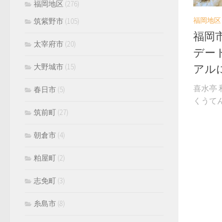
福岡地区
(276)
福岡地区
筑紫野市
(105)
福岡
太宰府市
(20)
デー
アル
大野城市
(15)
喜水亭
春日市
(5)
くうてん
筑前町
(27)
朝倉市
(4)
粕屋町
(2)
志免町
(3)
糸島市
(8)