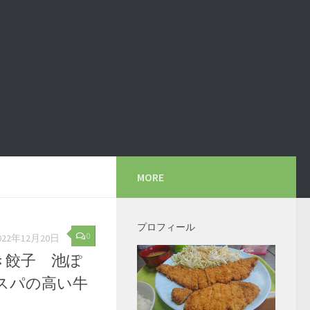
MORE
プロフィール
0
022年12月20日
き餃子 池ぽ
スパの高い牛