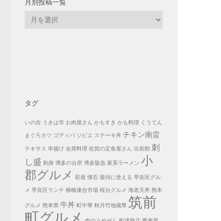
月別投稿一覧
月
別
投
稿
一
覧
タグ
いの吉
うきは市
お肉屋さん
かもすき
かも料理
くうてん
チキン南蛮
まぐろカツ
ゴディバ
ジビエ
ステーキ丼
刺
テキサス
串揚げ
会席料理
佐賀の定食屋さん
出前館
小
し盛
刺身
博多の台所
博多阪急
家系ラーメン
郡グルメ
彩座
懐石
接待に使える
早良区グル
メ
早良区ランチ
柳橋連合市場
桜台グルメ
海老天丼
熊本
筑前
牛丼
グルメ
熊本県
町中華
秋月竹地蔵尊
町グルメ
肉のうめぜん
船津商店
蕎麦屋