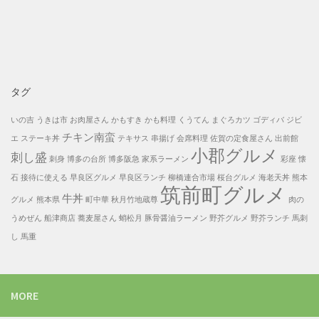
投
稿
一
覧
タグ
いの吉
うきは市
お肉屋さん
かもすき
かも料理
くうてん
まぐろカツ
ゴディバ
ジビ
チキン南蛮
エ
ステーキ丼
テキサス
串揚げ
会席料理
佐賀の定食屋さん
出前館
小郡グルメ
刺し盛
刺身
博多の台所
博多阪急
家系ラーメン
彩座
懐
石
接待に使える
早良区グルメ
早良区ランチ
柳橋連合市場
桜台グルメ
海老天丼
熊本
筑前町グルメ
牛丼
グルメ
熊本県
町中華
秋月竹地蔵尊
肉の
うめぜん
船津商店
蕎麦屋さん
蛸松月
豚骨醤油ラーメン
野芥グルメ
野芥ランチ
馬刺
し
馬重
MORE